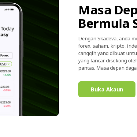
Masa Dep
Bermula 
Dengan Skadeva, anda me
forex, saham, kripto, in
canggih yang dibuat un
yang lancar disokong ol
pantas. Masa depan dagan
Buka Akaun