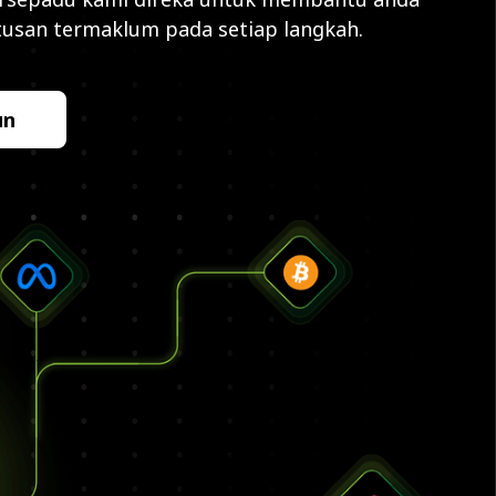
san termaklum pada setiap langkah.
un