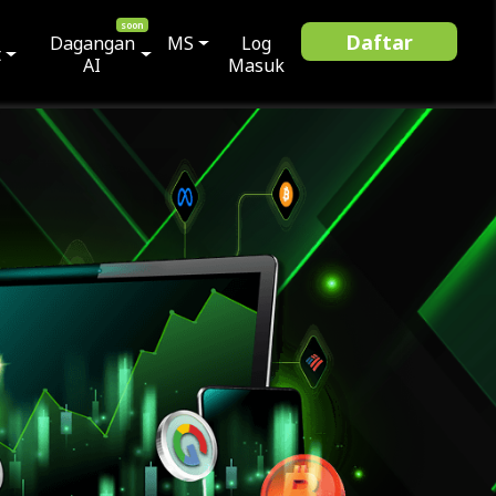
Daftar
Dagangan
MS
Log
t
AI
Masuk