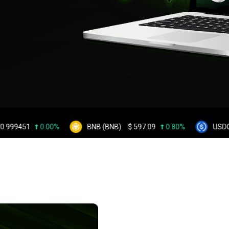
0.00%
BNB (BNB)
$
597.09
0.80%
USDC (USDC)