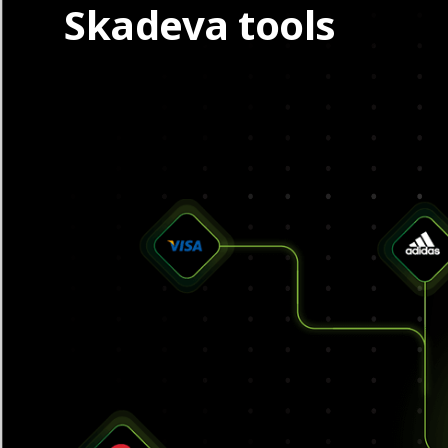
Skadeva tools