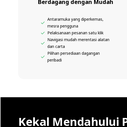
Berdagang dengan Mudah
Antaramuka yang diperkemas,
mesra pengguna
Pelaksanaan pesanan satu klik
Navigasi mudah merentasi alatan
dan carta
Pilihan persediaan dagangan
peribadi
Kekal Mendahului 