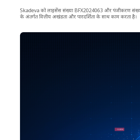
Skadeva को लाइसेंस संख्या BFX2024063 और पंजीकरण संख्या HT00
के अंतर्गत वित्तीय अखंडता और पारदर्शिता के साथ काम करता है।